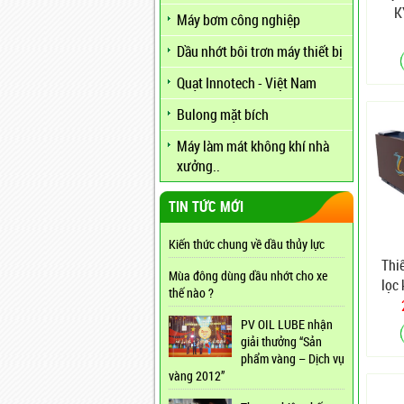
K
Máy bơm công nghiệp
Dầu nhớt bôi trơn máy thiết bị
Quạt Innotech - Việt Nam
Bulong mặt bích
Máy làm mát không khí nhà
xưởng..
TIN TỨC MỚI
Kiến thức chung về dầu thủy lực
Thiế
Mùa đông dùng dầu nhớt cho xe
lọc
thế nào ?
PV OIL LUBE nhận
giải thưởng “Sản
phẩm vàng – Dịch vụ
vàng 2012”