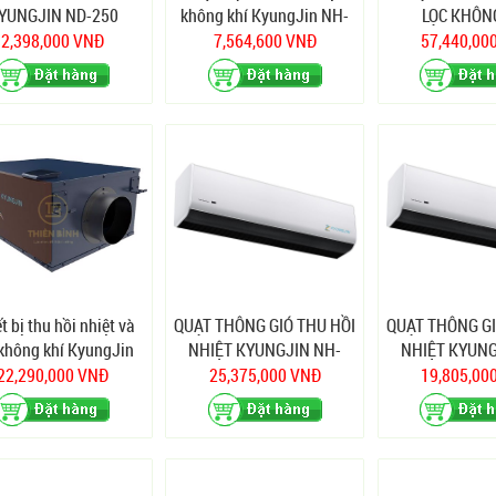
YUNGJIN ND-250
không khí KyungJin NH-
LỌC KHÔN
500
KYUNGJIN 
2,398,000 VNĐ
7,564,600 VNĐ
57,440,00
t bị thu hồi nhiệt và
QUẠT THÔNG GIÓ THU HỒI
QUẠT THÔNG GI
 không khí KyungJin
NHIỆT KYUNGJIN NH-
NHIỆT KYUNG
NH-360D
500D
260D
22,290,000 VNĐ
25,375,000 VNĐ
19,805,00