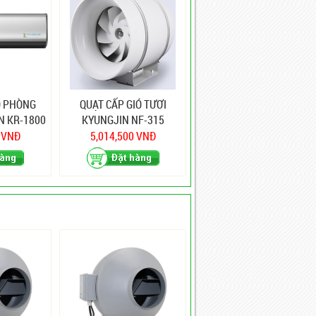
Ó PHÒNG
QUẠT CẤP GIÓ TƯƠI
N KR-1800
KYUNGJIN NF-315
0 VNĐ
5,014,500 VNĐ