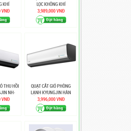
G KHÍ
LỌC KHÔNG KHÍ
NH-300
KYUNGJIN NH-150
0 VNĐ
3,989,000 VNĐ
Ó THU HỒI
QUẠT CẮT GIÓ PHÒNG
JIN NH-
LẠNH KYUNGJIN HÀN
QUỐC KR-900
0 VNĐ
3,996,000 VNĐ