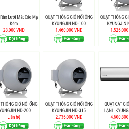
Rào Lưới Mắt Cáo Mạ
QUẠT THÔNG GIÓ NỐI ỐNG
QUẠT THÔNG GI
Kẽm
KYUNGJIN ND-100
KYUNGJIN 
28,000 VNĐ
1,460,000 VNĐ
1,526,00
 THÔNG GIÓ NỐI ỐNG
QUẠT THÔNG GIÓ NỐI ỐNG
QUẠT CẮT GI
YUNGJIN ND-200
KYUNGJIN ND-315
LẠNH KYUNG
QUỐC KR-
Liên hệ
2,736,000 VNĐ
4,600,80