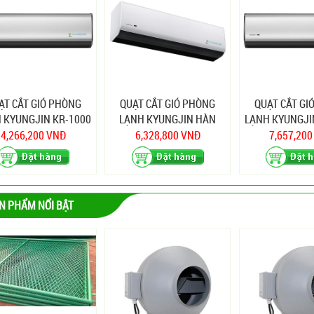
ẠT CẮT GIÓ PHÒNG
QUẠT CẮT GIÓ PHÒNG
QUẠT CẮT GI
 KYUNGJIN KR-1000
LẠNH KYUNGJIN HÀN
LẠNH KYUNGJI
QUỐC KR-1500
4,266,200 VNĐ
6,328,800 VNĐ
7,657,20
N PHẨM NỔI BẬT