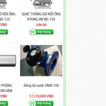
Ó NỐI ỐNG
QUẠT THÔNG GIÓ NỐI ỐNG
ND-125
KYUNGJIN ND-150
0 VNĐ
Liên hệ
Ó PHÒNG
Đồng hồ nước UNIK 150
JIN HÀN
1200
0 VNĐ
17,124,000 VNĐ