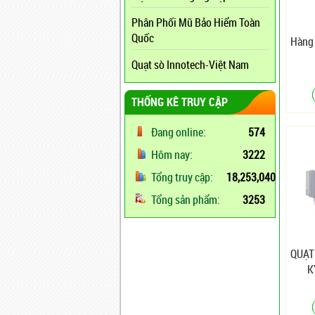
Phân Phối Mũ Bảo Hiểm Toàn
Quốc
Hàng 
Quạt sò Innotech-Việt Nam
THỐNG KÊ TRUY CẬP
Đang online:
574
Hôm nay:
3222
Tổng truy cập:
18,253,040
Tổng sản phẩm:
3253
QUẠT
K