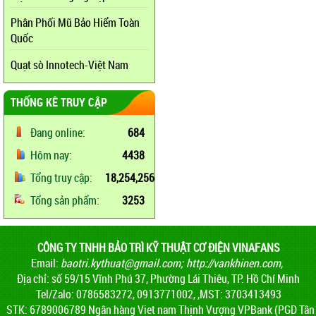
Phân Phối Mũ Bảo Hiểm Toàn
Quốc
Quạt sò Innotech-Việt Nam
THỐNG KÊ TRUY CẬP
Đang online:
684
Hôm nay:
4438
Tổng truy cập:
18,254,256
Tổng sản phẩm:
3253
CÔNG TY TNHH BẢO TRÌ KỸ THUẬT CƠ ĐIỆN VINAFANS
Email:
baotri.kythuat@gmail.com
;
http://vankhinen.com,
Địa chỉ: số 59/15 Vĩnh Phú 37, Phường Lái Thiêu, TP. Hồ Chí Minh
Tel/Zalo: 0786583272, 0913771002, ,MST: 3703413493
STK: 6789006789 Ngân hàng Viet nam Thịnh Vượng VPBank (PGD Tân