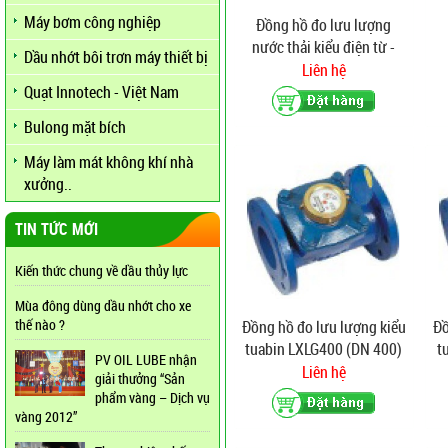
Máy bơm công nghiệp
Đồng hồ đo lưu lượng
nước thải kiểu điện từ -
Dầu nhớt bôi trơn máy thiết bị
Flomag
Liên hệ
Quạt Innotech - Việt Nam
Bulong mặt bích
Máy làm mát không khí nhà
xưởng..
TIN TỨC MỚI
Kiến thức chung về dầu thủy lực
Mùa đông dùng dầu nhớt cho xe
thế nào ?
Đồng hồ đo lưu lượng kiểu
Đồ
tuabin LXLG400 (DN 400)
t
PV OIL LUBE nhận
Liên hệ
giải thưởng “Sản
phẩm vàng – Dịch vụ
vàng 2012”