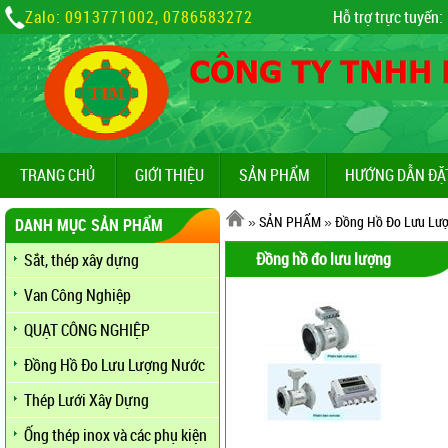
Zalo: 0913771002, 0786583272
Hỗ trợ trực tuyến:
TRANG CHỦ
GIỚI THIỆU
SẢN PHẨM
HƯỚNG DẪN ĐẶ
»
SẢN PHẨM
»
Đồng Hồ Đo Lưu Lư
DANH MỤC SẢN PHẨM
Đồng hồ đo lưu lượng
Sắt, thép xây dựng
Van Công Nghiệp
QUẠT CÔNG NGHIỆP
Đồng Hồ Đo Lưu Lượng Nước
Thép Lưới Xây Dựng
Ống thép inox và các phụ kiện