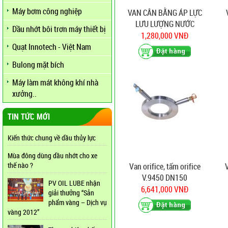
Máy bơm công nghiệp
VAN CÂN BẰNG ÁP LỰC
LƯU LƯỢNG NƯỚC
Dầu nhớt bôi trơn máy thiết bị
1,280,000 VNĐ
Quạt Innotech - Việt Nam
Bulong mặt bích
Máy làm mát không khí nhà
xưởng..
TIN TỨC MỚI
Kiến thức chung về dầu thủy lực
Mùa đông dùng dầu nhớt cho xe
thế nào ?
Van orifice, tấm orifice
V.9450 DN150
PV OIL LUBE nhận
6,641,000 VNĐ
giải thưởng “Sản
phẩm vàng – Dịch vụ
vàng 2012”