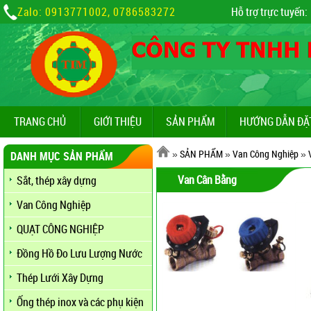
Zalo: 0913771002, 0786583272
Hỗ trợ trực tuyến:
TRANG CHỦ
GIỚI THIỆU
SẢN PHẨM
HƯỚNG DẪN ĐẶ
»
SẢN PHẨM
»
Van Công Nghiệp
»
DANH MỤC SẢN PHẨM
Van Cân Bằng
Sắt, thép xây dựng
Van Công Nghiệp
QUẠT CÔNG NGHIỆP
Đồng Hồ Đo Lưu Lượng Nước
Thép Lưới Xây Dựng
Ống thép inox và các phụ kiện