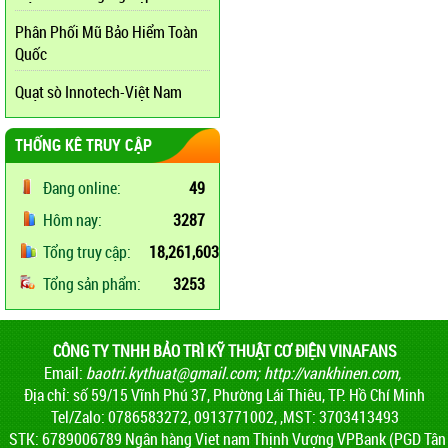
Phân Phối Mũ Bảo Hiểm Toàn
Quốc
Quạt sò Innotech-Việt Nam
THỐNG KÊ TRUY CẬP
Đang online:
49
Hôm nay:
3287
Tổng truy cập:
18,261,603
Tổng sản phẩm:
3253
CÔNG TY TNHH BẢO TRÌ KỸ THUẬT CƠ ĐIỆN VINAFANS
Email:
baotri.kythuat@gmail.com
;
http://vankhinen.com,
Địa chỉ: số 59/15 Vĩnh Phú 37, Phường Lái Thiêu, TP. Hồ Chí Minh
Tel/Zalo: 0786583272, 0913771002, ,MST: 3703413493
STK: 6789006789 Ngân hàng Viet nam Thịnh Vượng VPBank (PGD Tân