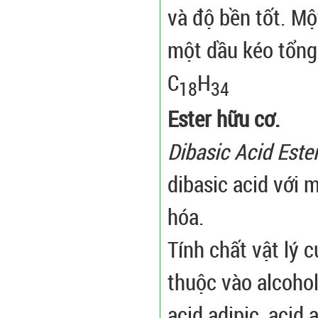
và độ bền tốt. Mộ
một dầu kéo tổng 
C
H
18
34
Ester hữu cơ.
Dibasic Acid Este
dibasic acid với 
hóa.
Tính chất vật lý 
thuộc vào alcoho
acid adipic, acid 