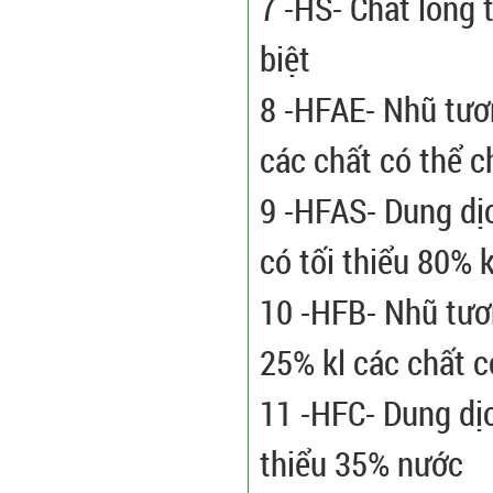
7 -HS- Chất lỏng
biệt
8 -HFAE- Nhũ tươ
các chất có thể 
9 -HFAS- Dung dị
có tối thiểu 80% 
10 -HFB- Nhũ tươ
25% kl các chất 
11 -HFC- Dung dị
thiểu 35% nước