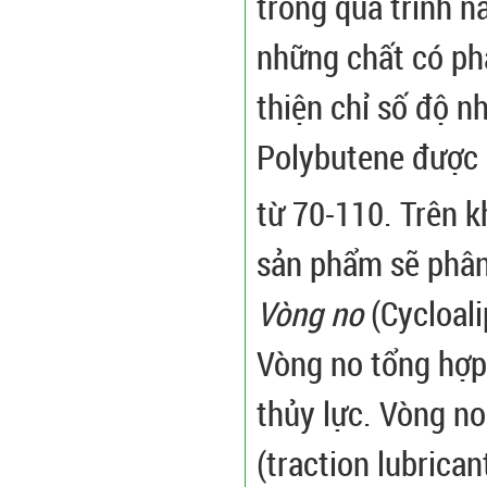
trong quá trình n
những chất có ph
thiện chỉ số độ n
Polybutene được 
từ 70-110. Trên 
sản phẩm sẽ phân
Vòng no
(Cycloali
Vòng no tổng hợp
thủy lực. Vòng n
(traction lubrican