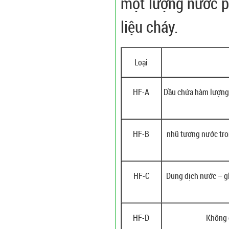
một lượng nước p
liệu cháy.
Loại
HF-A
Dầu chứa hàm lượng n
HF-B
nhũ tương nước tro
HF-C
Dung dịch nước – g
HF-D
Không 