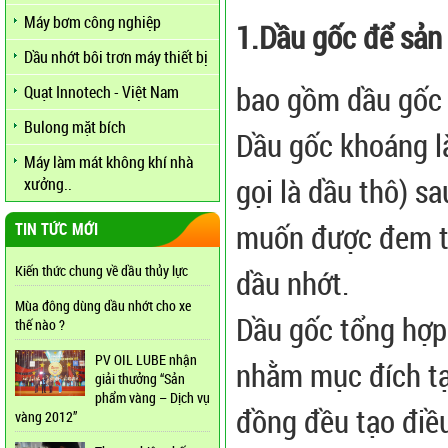
Máy bơm công nghiệp
1.Dầu gốc để sản 
Dầu nhớt bôi trơn máy thiết bị
bao gồm dầu gốc 
Quạt Innotech - Việt Nam
Bulong mặt bích
Dầu gốc khoáng l
Máy làm mát không khí nhà
gọi là dầu thô) s
xưởng..
muốn được đem tr
TIN TỨC MỚI
Kiến thức chung về dầu thủy lực
dầu nhớt.
Mùa đông dùng dầu nhớt cho xe
Dầu gốc tổng hợp
thế nào ?
PV OIL LUBE nhận
nhằm mục đích tạ
giải thưởng “Sản
phẩm vàng – Dịch vụ
đồng đều tạo điều
vàng 2012”