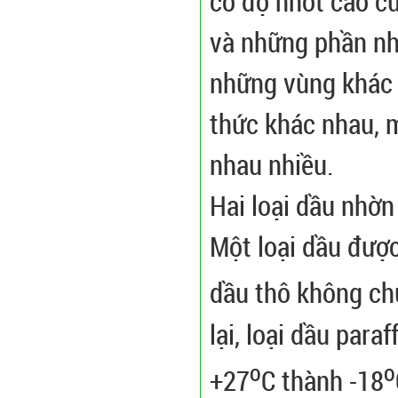
có độ nhớt cao của
và những phần nh
những vùng khác n
thức khác nhau, 
nhau nhiều.
Hai loại dầu nhờn
Một loại dầu được
dầu thô không ch
lại, loại dầu para
o
o
+27
C thành -18