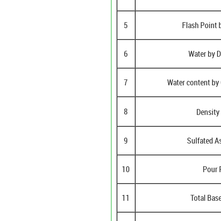
5
Flash Point
6
Water by Di
7
Water content by
8
Densit
9
Sulfated A
10
Pour 
11
Total Ba