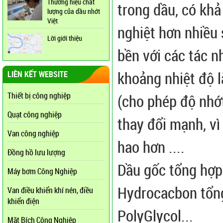
Thương hiệu chất
trong dầu, có khả
lượng của dầu nhớt
Việt
nghiệt hơn nhiều 
Lời giới thiệu
bền với các tác n
khoảng nhiệt độ l
LIÊN KẾT WEBSITE
Thiết bị công nghiệp
(cho phép độ nhớt
Quạt công nghiệp
thay đổi mạnh, vì 
Van công nghiệp
hao hơn ....
Đồng hồ lưu lượng
Dầu gốc tổng hợp 
Máy bơm Công Nghiệp
Hydrocacbon tổng 
Van điều khiển khí nén, điều
khiển điện
PolyGlycol...
Mặt Bích Công Nghiệp