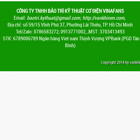
CÔNG TY TNHH BẢO TRÌ KỸ THUẬT CƠ ĐIỆN VINAFANS
Email:
baotri.kythuat@gmail.com
;
http://vankhinen.com,
Địa chỉ: số 59/15 Vĩnh Phú 37, Phường Lái Thiêu, TP. Hồ Chí Minh
Tel/Zalo: 0786583272, 0913771002, ,MST: 3703413493
STK: 6789006789 Ngân hàng Viet nam Thịnh Vượng VPBank (PGD Tân
Bình)
Copyright 2014 by vank