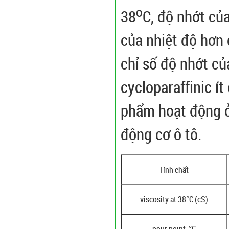
o
38
C, độ nhớt củ
của nhiệt độ hơn 
chỉ số độ nhớt củ
cycloparaffinic í
phẩm hoạt động ở
động cơ ô tô.
Tính chất
viscosity at 38°C (cS)