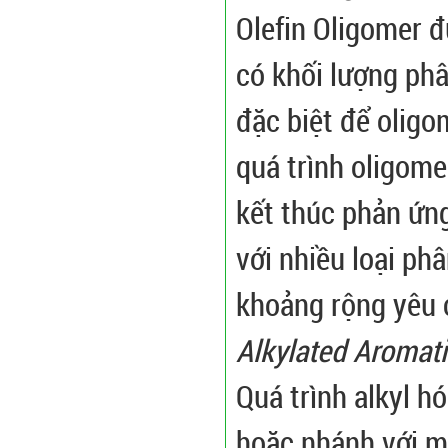
Olefin Oligomer 
có khối lượng phâ
đặc biệt để oligo
quá trình oligome
kết thúc phản ứn
với nhiều loại p
khoảng rộng yêu 
Alkylated Aromat
Quá trình alkyl h
hoặc nhánh với m