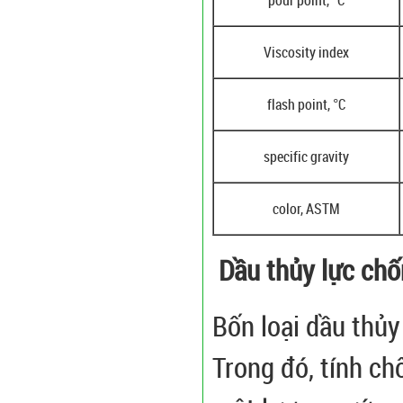
pour point, °C
Viscosity index
flash point, °C
specific gravity
color, ASTM
Dầu thủy lực ch
Bốn loại dầu thủy
Trong đó, tính ch