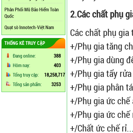
Phân Phối Mũ Bảo Hiểm Toàn
2.Các chất phụ gi
Quốc
Quạt sò Innotech-Việt Nam
Các chất phụ gia
THỐNG KÊ TRUY CẬP
+/Phụ gia tăng ch
Đang online:
388
+/Phụ gia dùng để
Hôm nay:
403
+/Phụ gia tẩy rửa
Tổng truy cập:
18,258,717
+/Phụ gia phân t
Tổng sản phẩm:
3253
+/Phụ gia ức chế
+/Phụ gia ức chế
+/Chất ức chế rỉ..