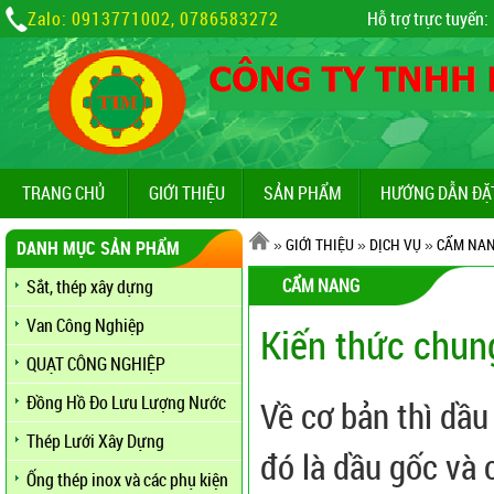
Zalo: 0913771002, 0786583272
Hỗ trợ trực tuyến:
TRANG CHỦ
GIỚI THIỆU
SẢN PHẨM
HƯỚNG DẪN ĐẶ
»
GIỚI THIỆU
»
DỊCH VỤ
»
CẨM NA
DANH MỤC SẢN PHẨM
CẨM NANG
Sắt, thép xây dựng
Van Công Nghiệp
Kiến thức chun
QUẠT CÔNG NGHIỆP
Đồng Hồ Đo Lưu Lượng Nước
Về cơ bản thì dầ
Thép Lưới Xây Dựng
đó là dầu gốc và 
Ống thép inox và các phụ kiện