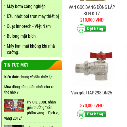
Máy bơm công nghiệp
VAN GÓC BẰNG ĐỒNG LẮP
REN KITZ
Dầu nhớt bôi trơn máy thiết bị
210,000 VNĐ
Quạt Innotech - Việt Nam
Bulong mặt bích
Máy làm mát không khí nhà
xưởng..
TIN TỨC MỚI
Kiến thức chung về dầu thủy lực
Mùa đông dùng dầu nhớt cho xe
thế nào ?
Van góc ITAP.298 DN25
PV OIL LUBE nhận
370,000 VNĐ
giải thưởng “Sản
phẩm vàng – Dịch vụ
vàng 2012”