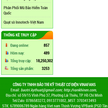
Phân Phối Mũ Bảo Hiểm Toàn
Quốc
Quạt sò Innotech-Việt Nam
THỐNG KÊ TRUY CẬP
Đang online:
857
Hôm nay:
489
Tổng truy cập:
18,250,302
Tổng sản phẩm:
3253
CÔNG TY TNHH BẢO TRÌ KỸ THUẬT CƠ ĐIỆN VINAFANS
Email:
baotri.kythuat@gmail.com
;
http://vankhinen.com,
Địa chỉ: số 59/15 Vĩnh Phú 37, Phường Lái Thiêu, TP. Hồ Chí Minh
Tel/Zalo: 0786583272, 0913771002, ,MST: 3703413493
STK: 6789006789 Ngân hàng Viet nam Thịnh Vượng VPBank (PGD Tân