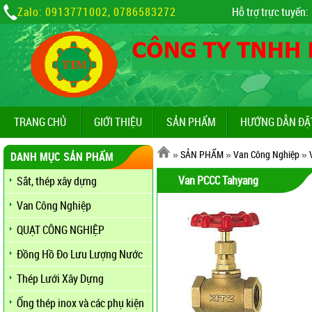
Zalo: 0913771002, 0786583272
Hỗ trợ trực tuyến:
TRANG CHỦ
GIỚI THIỆU
SẢN PHẨM
HƯỚNG DẪN ĐẶ
»
SẢN PHẨM
»
Van Công Nghiệp
»
DANH MỤC SẢN PHẨM
Van PCCC Tahyang
Sắt, thép xây dựng
Van Công Nghiệp
QUẠT CÔNG NGHIỆP
Đồng Hồ Đo Lưu Lượng Nước
Thép Lưới Xây Dựng
Ống thép inox và các phụ kiện