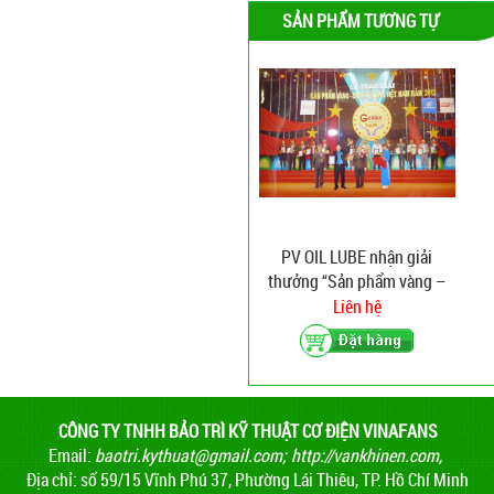
SẢN PHẨM TƯƠNG TỰ
PV OIL LUBE nhận giải
thưởng “Sản phẩm vàng –
Dịch vụ vàng 2012”
Liên hệ
CÔNG TY TNHH BẢO TRÌ KỸ THUẬT CƠ ĐIỆN VINAFANS
Email:
baotri.kythuat@gmail.com
;
http://vankhinen.com,
Địa chỉ: số 59/15 Vĩnh Phú 37, Phường Lái Thiêu, TP. Hồ Chí Minh