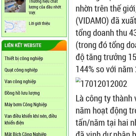
Thương hiệu chất
nhờn trên thế giớ
lượng của dầu nhớt
Việt
(VIDAMO) đã xuất
Lời giới thiệu
tổng doanh thu 4
(trong đó tổng do
LIÊN KẾT WEBSITE
độ tăng trưởng 15
Thiết bị công nghiệp
144% so với năm 
Quạt công nghiệp
Van công nghiệp
Đồng hồ lưu lượng
Là công ty thành 
Máy bơm Công Nghiệp
năm hoạt động tro
Van điều khiển khí nén, điều
tấn/năm tại hai 
khiển điện
đã vinh dự nhận 
Mặt Bích Công Nghiệp