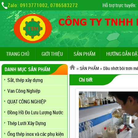
Zalo: 0913771002, 0786583272
Hỗ trợ trực tuyến:
TRANG CHỦ
GIỚI THIỆU
SẢN PHẨM
HƯỚNG DẪN ĐẶ
»
SẢN PHẨM
»
Dầu nhớt bôi trơn máy
DANH MỤC SẢN PHẨM
Chi tiết
Sắt, thép xây dựng
Van Công Nghiệp
QUẠT CÔNG NGHIỆP
Đồng Hồ Đo Lưu Lượng Nước
Thép Lưới Xây Dựng
Ống thép inox và các phụ kiện