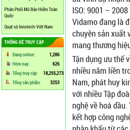
ISO: 9001 – 2008 
Phân Phối Mũ Bảo Hiểm Toàn
Quốc
Vidamo đang là đ
Quạt sò Innotech-Việt Nam
chuyên sản xuất 
THỐNG KÊ TRUY CẬP
mang thương hi
Đang online:
1,286
Tận dụng ưu thế 
Hôm nay:
626
nhiều năm liền tr
Tổng truy cập:
18,255,273
Nam, phát huy ki
Tổng sản phẩm:
3253
với nhiều Tập đoà
nghệ về hoá dầu.
kết hợp công nghệ
nhập khẩu từ các 