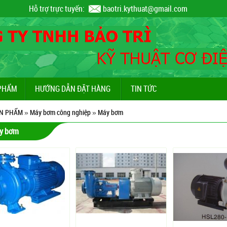
Hỗ trợ trực tuyến:
baotri.kythuat@gmail.com
PHẨM
HƯỚNG DẪN ĐẶT HÀNG
TIN TỨC
N PHẨM
»
Máy bơm công nghiệp
»
Máy bơm
y bơm