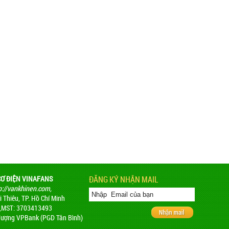
CƠ ĐIỆN VINAFANS
ĐĂNG KÝ NHẬN MAIL
p://vankhinen.com,
 Thiêu, TP. Hồ Chí Minh
 ,MST: 3703413493
ượng VPBank (PGD Tân Bình)