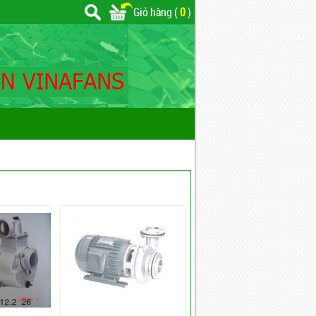
Giỏ hàng (
0
)