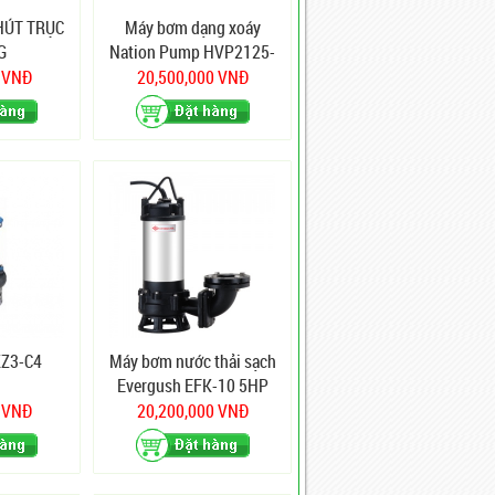
HÚT TRỤC
Máy bơm dạng xoáy
G
Nation Pump HVP2125-
111 20
0 VNĐ
20,500,000 VNĐ
KZ3-C4
Máy bơm nước thải sạch
Evergush EFK-10 5HP
0 VNĐ
20,200,000 VNĐ