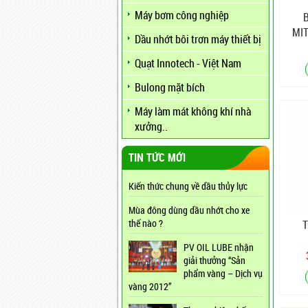
Máy bơm công nghiệp
MIT
Dầu nhớt bôi trơn máy thiết bị
Quạt Innotech - Việt Nam
Bulong mặt bích
Máy làm mát không khí nhà
xưởng..
TIN TỨC MỚI
Kiến thức chung về dầu thủy lực
Mùa đông dùng dầu nhớt cho xe
thế nào ?
T
PV OIL LUBE nhận
giải thưởng “Sản
phẩm vàng – Dịch vụ
vàng 2012”