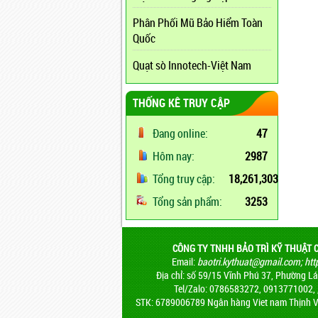
Phân Phối Mũ Bảo Hiểm Toàn
Quốc
Quạt sò Innotech-Việt Nam
THỐNG KÊ TRUY CẬP
Đang online:
47
Hôm nay:
2987
Tổng truy cập:
18,261,303
Tổng sản phẩm:
3253
CÔNG TY TNHH BẢO TRÌ KỸ THUẬT 
Email:
baotri.kythuat@gmail.com
;
htt
Địa chỉ: số 59/15 Vĩnh Phú 37, Phường Lái
Tel/Zalo: 0786583272, 0913771002,
STK: 6789006789 Ngân hàng Viet nam Thịnh V