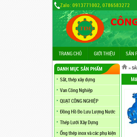
Zalo: 0913771002, 0786583272
TRANG CHỦ
GIỚI THIỆU
SẢN 
»
SẢ
DANH MỤC SẢN PHẨM
Má
Sắt, thép xây dựng
Van Công Nghiệp
QUẠT CÔNG NGHIỆP
Đồng Hồ Đo Lưu Lượng Nước
Thép Lưới Xây Dựng
Ống thép inox và các phụ kiện