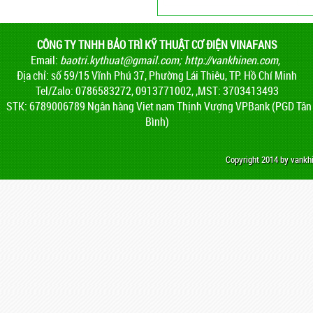
CÔNG TY TNHH BẢO TRÌ KỸ THUẬT CƠ ĐIỆN VINAFANS
Email:
baotri.kythuat@gmail.com
;
http://vankhinen.com,
Địa chỉ: số 59/15 Vĩnh Phú 37, Phường Lái Thiêu, TP. Hồ Chí Minh
Tel/Zalo: 0786583272, 0913771002, ,MST: 3703413493
STK: 6789006789 Ngân hàng Viet nam Thịnh Vượng VPBank (PGD Tân
Bình)
Copyright 2014 by vank