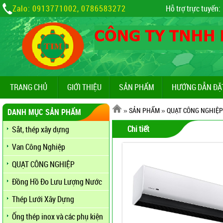
Zalo: 0913771002, 0786583272
Hỗ trợ trực tuyến:
TRANG CHỦ
GIỚI THIỆU
SẢN PHẨM
HƯỚNG DẪN ĐẶ
»
SẢN PHẨM
»
QUẠT CÔNG NGHIỆP
DANH MỤC SẢN PHẨM
Chi tiết
Sắt, thép xây dựng
Van Công Nghiệp
QUẠT CÔNG NGHIỆP
Đồng Hồ Đo Lưu Lượng Nước
Thép Lưới Xây Dựng
Ống thép inox và các phụ kiện