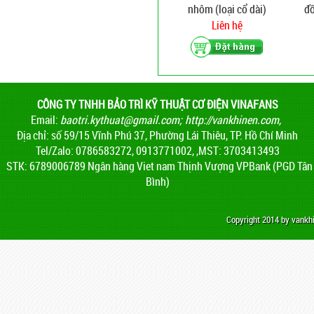
nhôm (loại cổ dài)
đồ
Liên hệ
CÔNG TY TNHH BẢO TRÌ KỸ THUẬT CƠ ĐIỆN VINAFANS
Email:
baotri.kythuat@gmail.com
;
http://vankhinen.com,
Địa chỉ: số 59/15 Vĩnh Phú 37, Phường Lái Thiêu, TP. Hồ Chí Minh
Tel/Zalo: 0786583272, 0913771002, ,MST: 3703413493
STK: 6789006789 Ngân hàng Viet nam Thịnh Vượng VPBank (PGD Tân
Bình)
Copyright 2014 by vank