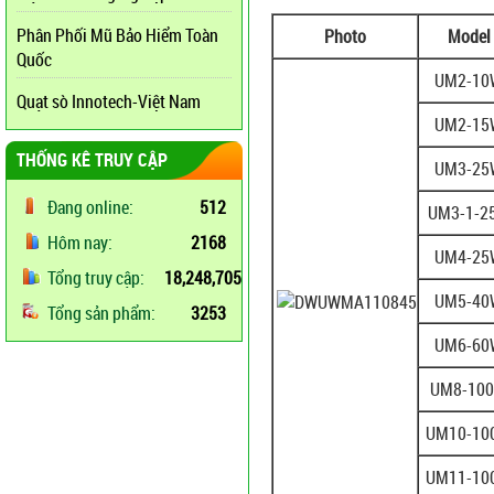
Phân Phối Mũ Bảo Hiểm Toàn
Photo
Model
Quốc
UM2-10
Quạt sò Innotech-Việt Nam
UM2-15
THỐNG KÊ TRUY CẬP
UM3-25
Đang online:
512
UM3-1-2
Hôm nay:
2168
UM4-25
Tổng truy cập:
18,248,705
UM5-40
Tổng sản phẩm:
3253
UM6-60
UM8-10
UM10-10
UM11-10