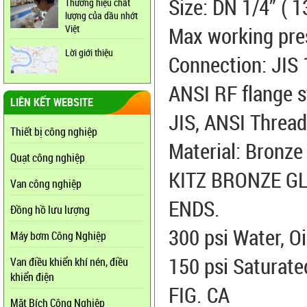
Size: DN 1/4” ( 1
Thương hiệu chất
lượng của dầu nhớt
Việt
Max working pre
Lời giới thiệu
Connection: JIS 
ANSI RF flange 
LIÊN KẾT WEBSITE
JIS, ANSI Threa
Thiết bị công nghiệp
Material: Bronze
Quạt công nghiệp
KITZ BRONZE GL
Van công nghiệp
ENDS.
Đồng hồ lưu lượng
300 psi Water, Oi
Máy bơm Công Nghiệp
150 psi Saturat
Van điều khiển khí nén, điều
khiển điện
FIG. CA
Mặt Bích Công Nghiệp