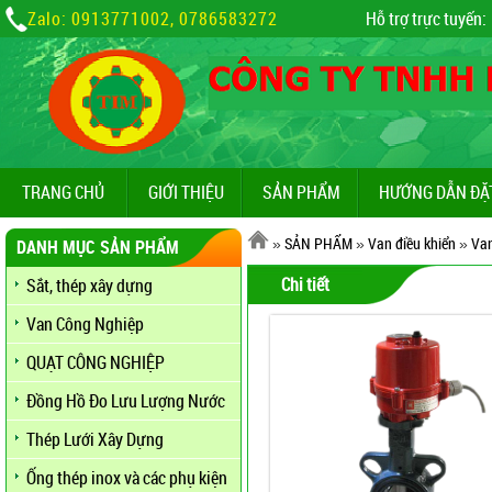
Zalo: 0913771002, 0786583272
Hỗ trợ trực tuyến:
TRANG CHỦ
GIỚI THIỆU
SẢN PHẨM
HƯỚNG DẪN ĐẶ
»
SẢN PHẨM
»
Van điều khiển
»
Van
DANH MỤC SẢN PHẨM
Chi tiết
Sắt, thép xây dựng
Van Công Nghiệp
QUẠT CÔNG NGHIỆP
Đồng Hồ Đo Lưu Lượng Nước
Thép Lưới Xây Dựng
Ống thép inox và các phụ kiện