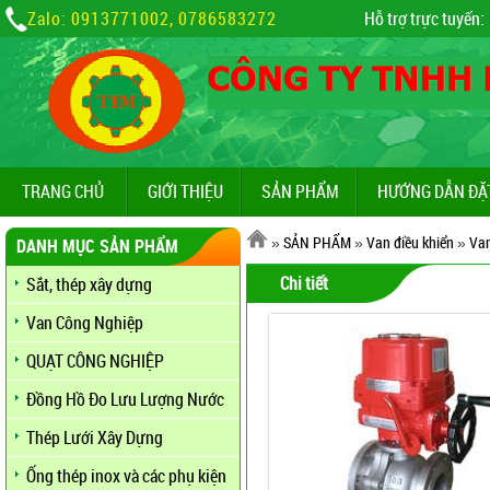
Zalo: 0913771002, 0786583272
Hỗ trợ trực tuyến:
TRANG CHỦ
GIỚI THIỆU
SẢN PHẨM
HƯỚNG DẪN ĐẶ
»
SẢN PHẨM
»
Van điều khiển
»
Van
DANH MỤC SẢN PHẨM
Chi tiết
Sắt, thép xây dựng
Van Công Nghiệp
QUẠT CÔNG NGHIỆP
Đồng Hồ Đo Lưu Lượng Nước
Thép Lưới Xây Dựng
Ống thép inox và các phụ kiện