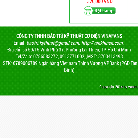
320,000 VNĐ
CÔNG TY TNHH BẢO TRÌ KỸ THUẬT CƠ ĐIỆN VINAFANS
Email:
baotri.kythuat@gmail.com
;
http://vankhinen.com,
Địa chỉ: số 59/15 Vĩnh Phú 37, Phường Lái Thiêu, TP. Hồ Chí Minh
Tel/Zalo: 0786583272, 0913771002, ,MST: 3703413493
STK: 6789006789 Ngân hàng Viet nam Thịnh Vượng VPBank (PGD Tân
Bình)
Copyright 2014 by vank