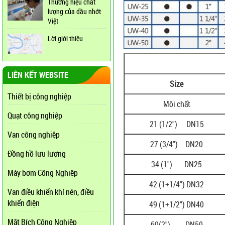
Thương hiệu chất
lượng của dầu nhớt
Việt
Lời giới thiệu
LIÊN KẾT WEBSITE
Size
Thiết bị công nghiệp
Môi chất
Quạt công nghiệp
21 (1/2") DN15
Van công nghiệp
27 (3/4") DN20
Đồng hồ lưu lượng
34 (1") DN25
Máy bơm Công Nghiệp
42 (1+1/4") DN32
Van điều khiển khí nén, điều
khiển điện
49 (1+1/2") DN40
Mặt Bích Công Nghiệp
60(2") DN50