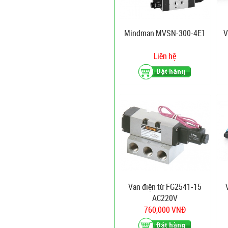
Mindman MVSN-300-4E1
V
Liên hệ
Van điện từ FG2541-15
AC220V
760,000 VNĐ