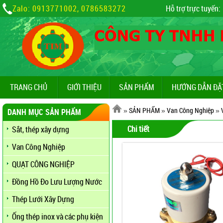
Zalo: 0913771002, 0786583272
Hỗ trợ trực tuyến:
TRANG CHỦ
GIỚI THIỆU
SẢN PHẨM
HƯỚNG DẪN ĐẶ
»
SẢN PHẨM
»
Van Công Nghiệp
»
DANH MỤC SẢN PHẨM
Chi tiết
Sắt, thép xây dựng
Van Công Nghiệp
QUẠT CÔNG NGHIỆP
Đồng Hồ Đo Lưu Lượng Nước
Thép Lưới Xây Dựng
Ống thép inox và các phụ kiện